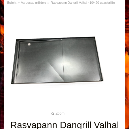
»
»
Esileht
Varuosad grillidele
Rasvapann Dangrill Valhal 410/420 gaasigrillile
Zoom
Rasvapann Dangrill Valhal