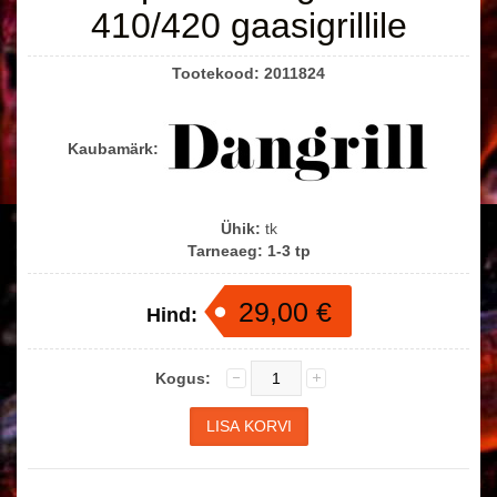
410/420 gaasigrillile
Tootekood:
2011824
Kaubamärk:
Ühik:
tk
Tarneaeg:
1-3 tp
29,00 €
Hind:
Kogus: