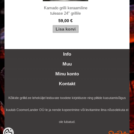
Kamado grilli keraamiline
tulease 24" grillile
59,00 €
Info
Muu
Minu konto
Kontakt
Kõikide grillid.ee leheküljel leiduvate toodete kirjelduste ning piltide kasutamisõigus
kuulub CoomorLander OÜ-le ja nende kopeerimine või levitamine ilma nõusolekuta ei
ole lubatud.