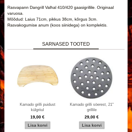
Rasvapann Dangrill Valhal 410/420 gaasigrillile. Originaal
varuosa.
Mõõdud: Laius 71cm, pikkus 38cm, kõrgus 3cm.
Rasvakogumise anum (koos siinidega) on komplektis.
SARNASED TOOTED
Kamado grilli puidust
Kamado grilli söerest, 21"
külgriiul
grillile
19,00 €
29,00 €