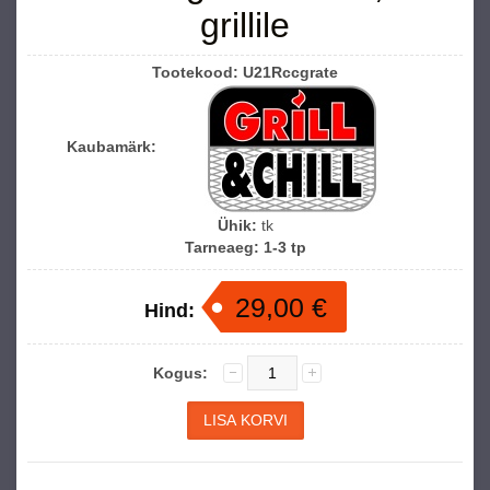
grillile
Tootekood:
U21Rccgrate
Kaubamärk:
Ühik:
tk
Tarneaeg:
1-3 tp
29,00 €
Hind:
Kogus: