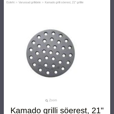
»
»
Esileht
Varuosad grillidele
Kamado grilli söerest, 21" grillile
Zoom
Kamado grilli söerest, 21"