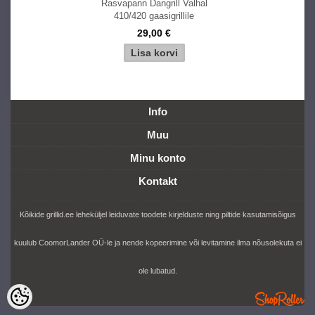
Rasvapann Dangrill Valhal
410/420 gaasigrillile
29,00 €
Info
Muu
Minu konto
Kontakt
Kõikide grillid.ee leheküljel leiduvate toodete kirjelduste ning piltide kasutamisõigus
kuulub CoomorLander OÜ-le ja nende kopeerimine või levitamine ilma nõusolekuta ei
ole lubatud.