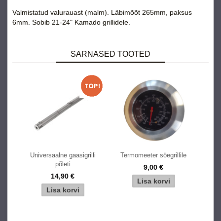
Valmistatud valurauast (malm). Läbimõõt 265mm, paksus
6mm. Sobib 21-24" Kamado grillidele.
SARNASED TOOTED
Universaalne gaasigrilli
Termomeeter söegrillile
põleti
9,00 €
14,90 €